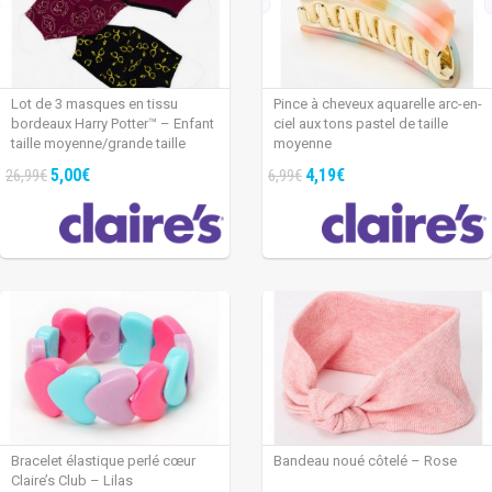
Lot de 3 masques en tissu
Pince à cheveux aquarelle arc-en-
bordeaux Harry Potter™ – Enfant
ciel aux tons pastel de taille
taille moyenne/grande taille
moyenne
5,00€
4,19€
26,99€
6,99€
Bracelet élastique perlé cœur
Bandeau noué côtelé – Rose
Claire’s Club – Lilas