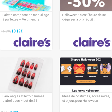
Palette compacte de maquillage
Halloween : c’est l’heure de se
à paillettes – Vert menthe
déguiser, à prix réduit !
10,19€
16,99€
Faux ongles stiletto flammes
Idées de costumes, accessoires,
diaboliques – Lot de 24
et bijoux pour Halloween