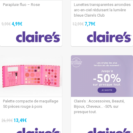
Parapluie fluo – Rose
Lunettes transparentes arrondies
arc-en-ciel réduisant la lumière
bleue Claire’s Club
4,99€
7,79€
9,99€
12,99€
Palette compacte de maquillage
Claire’s : Accessoires, Beauté,
50 pièces rouge à pois
Bijoux, Cheveux… -50% sur
presque tout.
13,49€
26,99€