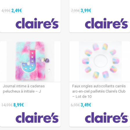
2,49€
3,99€
4,99€
7,99€
Journal intime à cadenas
Faux ongles autocollants carrés
pelucheux à initiale – J
arc-en-ciel pailletés Claire’s Club
– Lot de 10
8,99€
3,49€
14,99€
6,99€