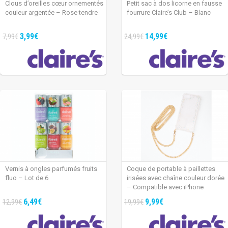
Clous d’oreilles cœur ornementés
Petit sac à dos licorne en fausse
couleur argentée – Rose tendre
fourrure Claire’s Club – Blanc
3,99€
14,99€
7,99€
24,99€
Vernis à ongles parfumés fruits
Coque de portable à paillettes
fluo – Lot de 6
irisées avec chaîne couleur dorée
– Compatible avec iPhone
6/7/8/SE
6,49€
9,99€
12,99€
19,99€