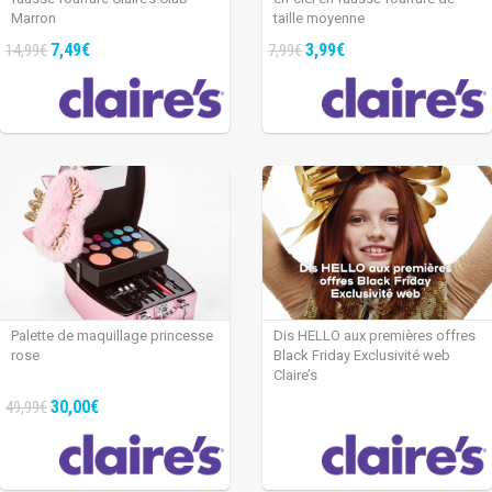
Marron
taille moyenne
7,49€
3,99€
14,99€
7,99€
Palette de maquillage princesse
Dis HELLO aux premières offres
rose
Black Friday Exclusivité web
Claire’s
30,00€
49,99€