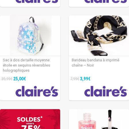
Sac à dos de taille moyenne
Bandeau bandana à imprimé
étoile en sequins réversibles
chaîne – Noir
holographiques
25,00€
3,99€
39,99€
7,99€