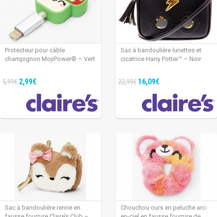
Protecteur pour câble
Sac à bandoulière lunettes et
champignon MojiPower® – Vert
cicatrice Harry Potter™ – Noir
2,99€
16,09€
5,99€
22,99€
Sac à bandoulière renne en
Chouchou ours en peluche arc-
fausse fourrure Claire’s Club –
en-ciel en fausse fourrure de