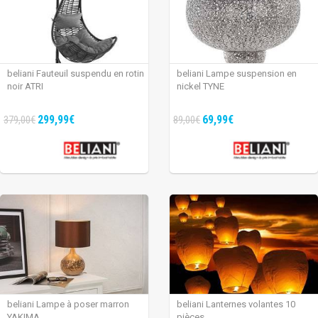
beliani Fauteuil suspendu en rotin
beliani Lampe suspension en
noir ATRI
nickel TYNE
299,99€
69,99€
379,00€
89,00€
beliani Lampe à poser marron
beliani Lanternes volantes 10
YAKIMA
pièces