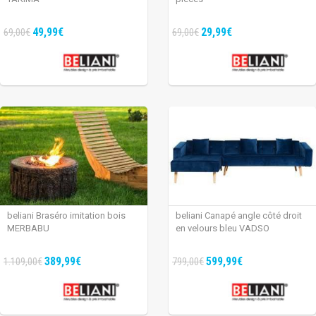
49,99€
29,99€
69,00€
69,00€
beliani Braséro imitation bois
beliani Canapé angle côté droit
MERBABU
en velours bleu VADSO
389,99€
599,99€
1.109,00€
799,00€