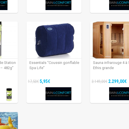
de Station
Essentials “Coussin gonflable
Sauna infrarouge 4 à 
 – 482g”
Spa Life”
Ethis grande
5,95€
2.299,00€
17,50€
3.149,00€