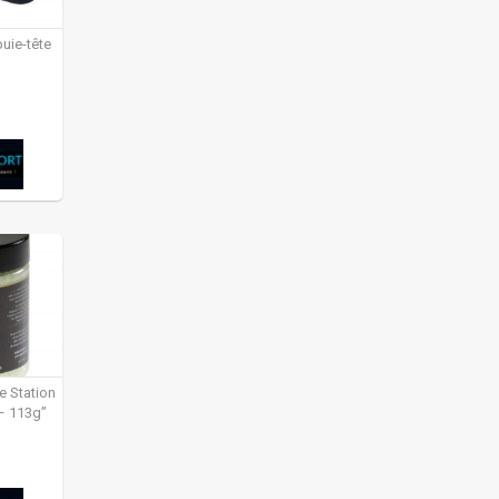
puie-tête
e Station
– 113g”