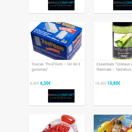
Toucan “Pool’Gom – lot de 3
Essentials “Cristaux 
gommes”
thermale – Tentation
6,30€
10,80€
8,40€
18,40€