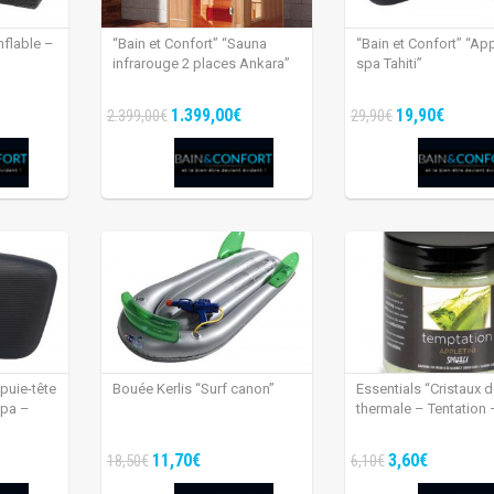
nflable –
“Bain et Confort” “Sauna
“Bain et Confort” “Ap
infrarouge 2 places Ankara”
spa Tahiti”
1.399,00€
19,90€
2.399,00€
29,90€
puie-tête
Bouée Kerlis “Surf canon”
Essentials “Cristaux d
spa –
thermale – Tentation 
11,70€
3,60€
18,50€
6,10€