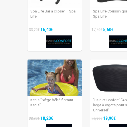
Spa Life Bar à clipser – Spa
Spa Life Coussin go
Life
Spa Life
16,40€
5,60€
33,20€
17,50€
Kerlis “Siège bébé flottant –
“Bain et Confort” “Ap
Kerlis”
large à ergots pour 
Universel”
18,20€
19,90€
28,80€
25,90€