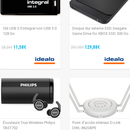
Clé USB 3.0 Integral noir USB 3.0
Disque dur externe SSD Seagate
128 Go
Game Drive for XBOX SSD 500 Go
11,58€
129,88€
28,26€
201,00€
Écouteurs True Wireless Philips
Point d’accès intérieur D-Link
TAST702
DWL-8620APE