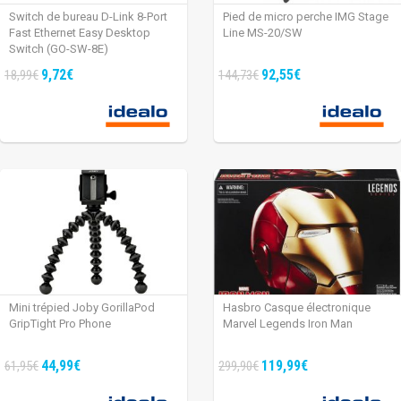
Switch de bureau D-Link 8-Port
Pied de micro perche IMG Stage
Fast Ethernet Easy Desktop
Line MS-20/SW
Switch (GO-SW-8E)
9,72€
92,55€
18,99€
144,73€
Mini trépied Joby GorillaPod
Hasbro Casque électronique
GripTight Pro Phone
Marvel Legends Iron Man
44,99€
119,99€
61,95€
299,90€