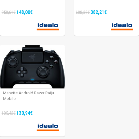
148,00€
382,21€
258,61€
608,33€
Manette Android Razer Raiju
Mobile
130,94€
185,42€