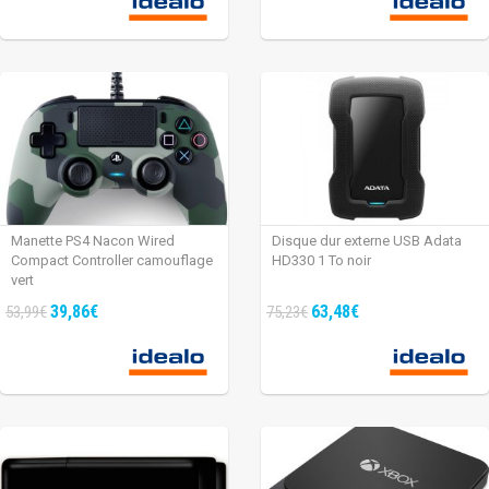
Manette PS4 Nacon Wired
Disque dur externe USB Adata
Compact Controller camouflage
HD330 1 To noir
vert
39,86€
63,48€
53,99€
75,23€