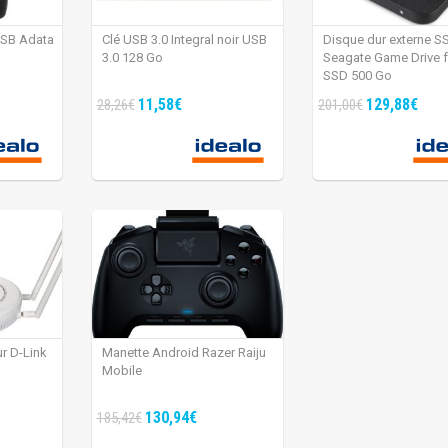
USB Adata
Clé USB 3.0 Integral noir USB
Disque dur externe S
3.0 128 Go
Seagate Game Drive 
SSD 500 Go
11,58€
129,88€
28,26€
201,00€
ur D-Link
Manette Android Razer Raiju
Mobile
130,94€
185,42€