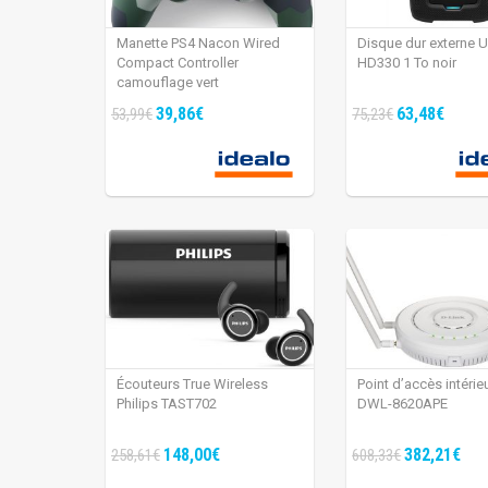
Manette PS4 Nacon Wired
Disque dur externe 
Compact Controller
HD330 1 To noir
camouflage vert
39,86€
63,48€
53,99€
75,23€
Écouteurs True Wireless
Point d’accès intérie
Philips TAST702
DWL-8620APE
148,00€
382,21€
258,61€
608,33€