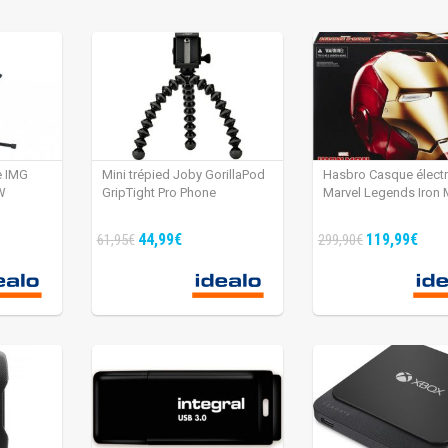
e IMG
Mini trépied Joby GorillaPod
Hasbro Casque élect
W
GripTight Pro Phone
Marvel Legends Iron
44,99€
119,99€
61,95€
299,90€