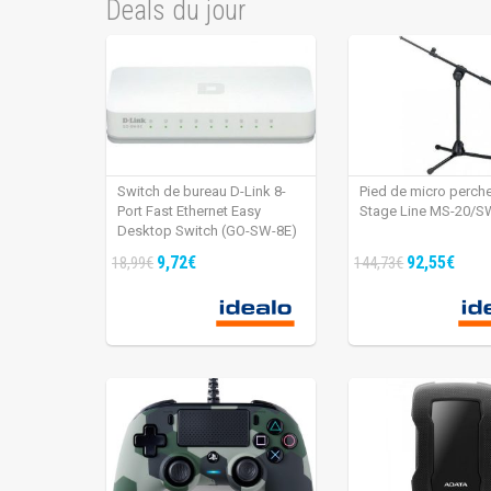
Deals du jour
Switch de bureau D-Link 8-
Pied de micro perch
Port Fast Ethernet Easy
Stage Line MS-20/S
Desktop Switch (GO-SW-8E)
9,72€
92,55€
18,99€
144,73€