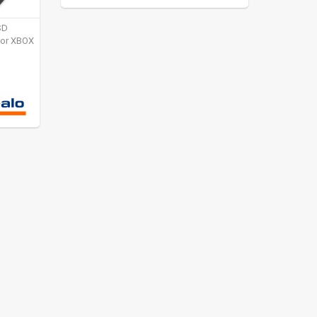
SD
for XBOX