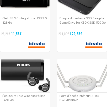
Clé USB 3.0 Integral noir USB 3.0
Disque dur externe SSD Seagate
128 Go
Game Drive for XBOX SSD 500 Go
11,58€
129,88€
28,26€
201,00€
Écouteurs True Wireless Philips
Point d’accès intérieur D-Link
TAST702
DWL-8620APE