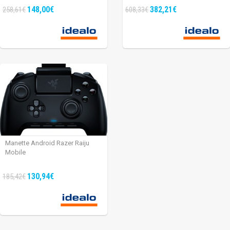
148,00€
382,21€
258,61€
608,33€
Manette Android Razer Raiju
Mobile
130,94€
185,42€