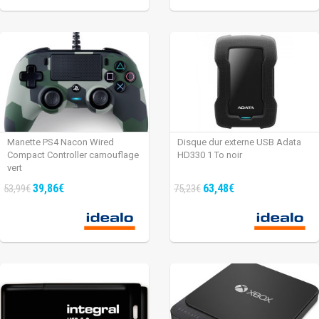
Manette PS4 Nacon Wired
Disque dur externe USB Adata
Compact Controller camouflage
HD330 1 To noir
vert
39,86€
63,48€
53,99€
75,23€