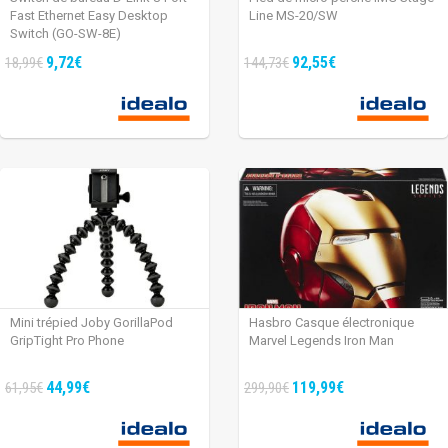
Fast Ethernet Easy Desktop
Line MS-20/SW
Switch (GO-SW-8E)
9,72€
92,55€
18,99€
144,73€
Mini trépied Joby GorillaPod
Hasbro Casque électronique
GripTight Pro Phone
Marvel Legends Iron Man
44,99€
119,99€
61,95€
299,90€