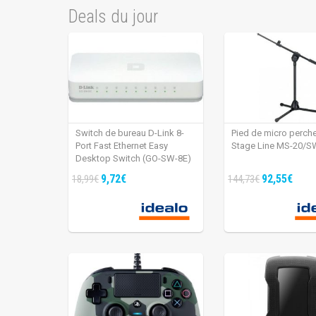
Deals du jour
Switch de bureau D-Link 8-
Pied de micro perch
Port Fast Ethernet Easy
Stage Line MS-20/S
Desktop Switch (GO-SW-8E)
9,72€
92,55€
18,99€
144,73€