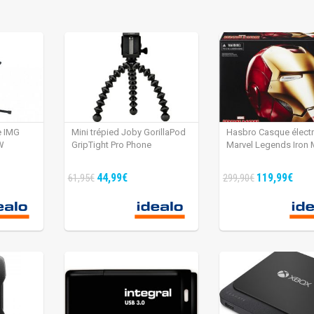
e IMG
Mini trépied Joby GorillaPod
Hasbro Casque élect
W
GripTight Pro Phone
Marvel Legends Iron
44,99€
119,99€
61,95€
299,90€