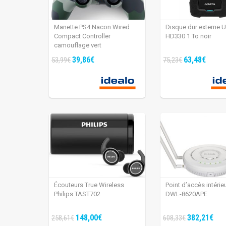
Manette PS4 Nacon Wired
Disque dur externe 
Compact Controller
HD330 1 To noir
camouflage vert
39,86€
63,48€
53,99€
75,23€
Écouteurs True Wireless
Point d’accès intérie
Philips TAST702
DWL-8620APE
148,00€
382,21€
258,61€
608,33€