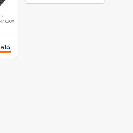
SD
for XBOX