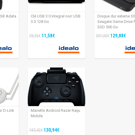
USB Adata
Clé USB 3.0 Integral noir USB
Disque dur externe S
3.0 128 Go
Seagate Game Drive 
SSD 500 Go
11,58€
129,88€
28,26€
201,00€
ur D-Link
Manette Android Razer Raiju
Mobile
130,94€
185,42€