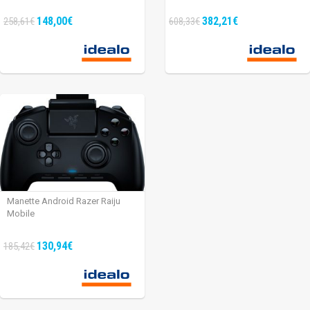
148,00€
382,21€
258,61€
608,33€
Manette Android Razer Raiju
Mobile
130,94€
185,42€