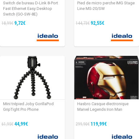
Switch de bureau D-Link 8-Port
Pied de micro perche IMG Stage
Fast Ethernet Easy Desktop
Line MS-20/SW
Switch (GO-SW-8E)
9,72€
92,55€
18,99€
144,73€
Mini trépied Joby GorillaPod
Hasbro Casque électronique
GripTight Pro Phone
Marvel Legends Iron Man
44,99€
119,99€
61,95€
299,90€