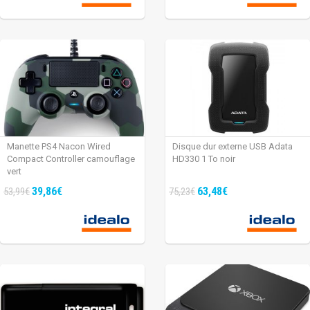
Manette PS4 Nacon Wired
Disque dur externe USB Adata
Compact Controller camouflage
HD330 1 To noir
vert
39,86€
63,48€
53,99€
75,23€