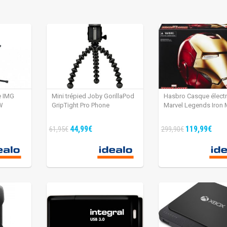
e IMG
Mini trépied Joby GorillaPod
Hasbro Casque élect
W
GripTight Pro Phone
Marvel Legends Iron
44,99€
119,99€
61,95€
299,90€