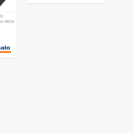
SD
for XBOX