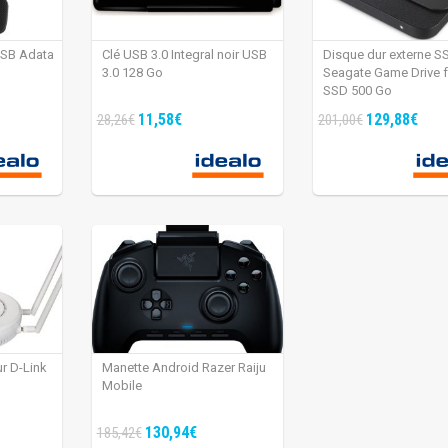
USB Adata
Clé USB 3.0 Integral noir USB
Disque dur externe S
3.0 128 Go
Seagate Game Drive 
SSD 500 Go
11,58€
129,88€
28,26€
201,00€
ur D-Link
Manette Android Razer Raiju
Mobile
130,94€
185,42€