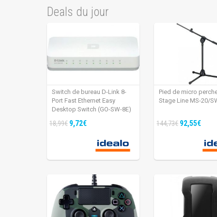
Deals du jour
Switch de bureau D-Link 8-
Pied de micro perch
Port Fast Ethernet Easy
Stage Line MS-20/S
Desktop Switch (GO-SW-8E)
9,72€
92,55€
18,99€
144,73€