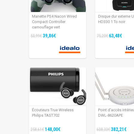
Manette PS4 Nacon Wired
Disque dur externe 
Compact Controller
HD330 1 To noir
camouflage vert
39,86€
63,48€
53,99€
75,23€
Écouteurs True Wireless
Point d’accès intérie
Philips TAST702
DWL-8620APE
148,00€
382,21€
258,61€
608,33€