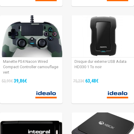
Manette PS4 Nacon Wired
Disque dur externe USB Adata
Compact Controller camouflage
HD330 1 To noir
vert
39,86€
63,48€
53,99€
75,23€