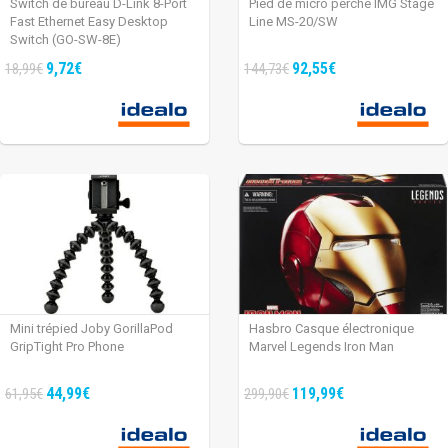
Switch de bureau D-Link 8-Port
Pied de micro perche IMG Stage
Fast Ethernet Easy Desktop
Line MS-20/SW
Switch (GO-SW-8E)
9,72€
92,55€
18,99€
144,73€
Mini trépied Joby GorillaPod
Hasbro Casque électronique
GripTight Pro Phone
Marvel Legends Iron Man
44,99€
119,99€
61,95€
299,90€