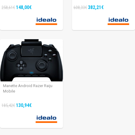
148,00€
382,21€
258,61€
608,33€
Manette Android Razer Raiju
Mobile
130,94€
185,42€