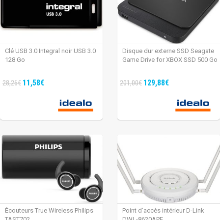
Clé USB 3.0 Integral noir USB 3.0
Disque dur externe SSD Seagate
128 Go
Game Drive for XBOX SSD 500 Go
11,58€
129,88€
28,26€
201,00€
Écouteurs True Wireless Philips
Point d’accès intérieur D-Link
TAST702
DWL-8620APE