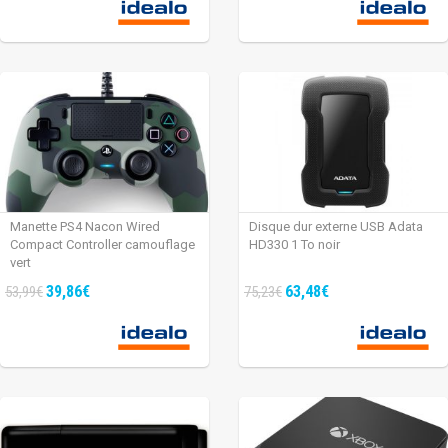
Manette PS4 Nacon Wired
Disque dur externe USB Adata
Compact Controller camouflage
HD330 1 To noir
vert
39,86€
63,48€
53,99€
75,23€