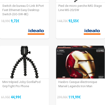
Switch de bureau D-Link 8-Port
Pied de micro perche IMG Stage
Fast Ethernet Easy Desktop
Line MS-20/SW
Switch (GO-SW-8E)
9,72€
92,55€
18,99€
144,73€
Mini trépied Joby GorillaPod
Hasbro Casque électronique
GripTight Pro Phone
Marvel Legends Iron Man
44,99€
119,99€
61,95€
299,90€