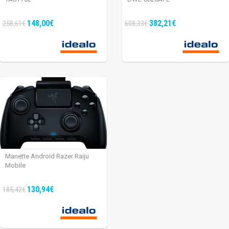
148,00€
382,21€
258,61€
608,33€
Manette Android Razer Raiju
Mobile
130,94€
185,42€