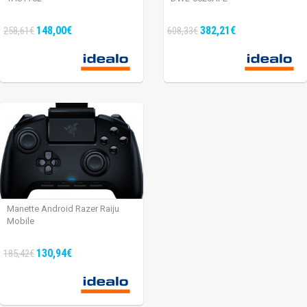
148,00€
382,21€
258,61€
608,33€
Manette Android Razer Raiju
Mobile
130,94€
185,42€