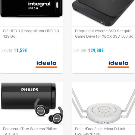
Clé USB 3.0 Integral noir USB 3.0
Disque dur externe SSD Seagate
128 Go
Game Drive for XBOX SSD 500 Go
11,58€
129,88€
28,26€
201,00€
Écouteurs True Wireless Philips
Point d’accès intérieur D-Link
TAST702
DWL-8620APE