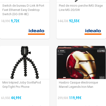
Switch de bureau D-Link 8-Port
Pied de micro perche IMG Stage
Fast Ethernet Easy Desktop
Line MS-20/SW
Switch (GO-SW-8E)
9,72€
92,55€
18,99€
144,73€
Mini trépied Joby GorillaPod
Hasbro Casque électronique
GripTight Pro Phone
Marvel Legends Iron Man
44,99€
119,99€
61,95€
299,90€