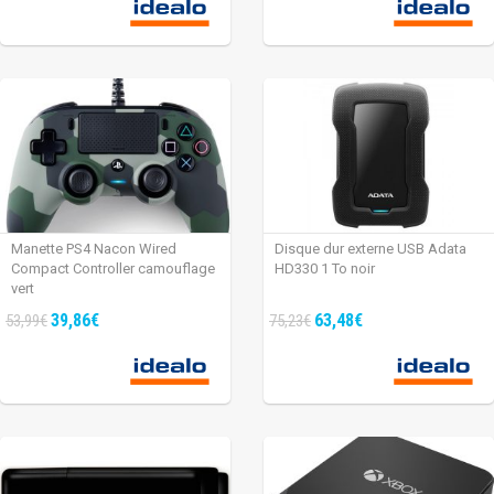
Manette PS4 Nacon Wired
Disque dur externe USB Adata
Compact Controller camouflage
HD330 1 To noir
vert
39,86€
63,48€
53,99€
75,23€