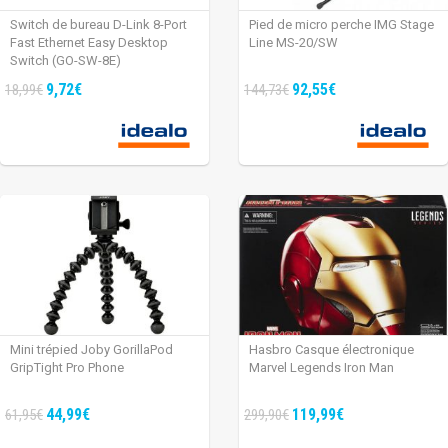
Switch de bureau D-Link 8-Port
Pied de micro perche IMG Stage
Fast Ethernet Easy Desktop
Line MS-20/SW
Switch (GO-SW-8E)
9,72€
92,55€
18,99€
144,73€
Mini trépied Joby GorillaPod
Hasbro Casque électronique
GripTight Pro Phone
Marvel Legends Iron Man
44,99€
119,99€
61,95€
299,90€