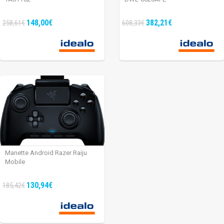
148,00€
382,21€
258,61€
608,33€
Manette Android Razer Raiju
Mobile
130,94€
185,42€