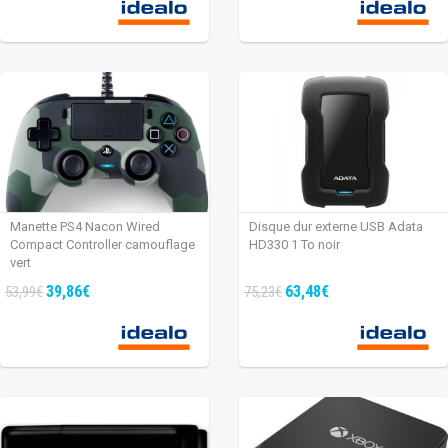
Manette PS4 Nacon Wired
Disque dur externe USB Adata
Compact Controller camouflage
HD330 1 To noir
vert
39,86€
63,48€
53,99€
75,23€