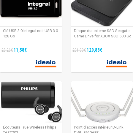
Clé USB 3.0 Integral noir USB 3.0
Disque dur externe SSD Seagate
128 Go
Game Drive for XBOX SSD 500 Go
11,58€
129,88€
28,26€
201,00€
Écouteurs True Wireless Philips
Point d’accès intérieur D-Link
TAST702
DWL-8620APE