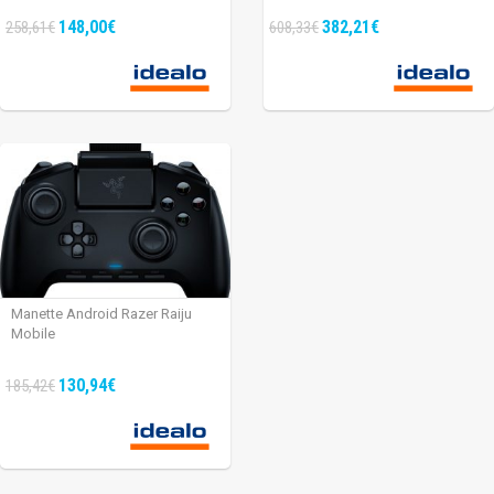
148,00€
382,21€
258,61€
608,33€
Manette Android Razer Raiju
Mobile
130,94€
185,42€