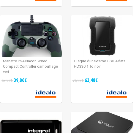
Manette PS4 Nacon Wired
Disque dur externe USB Adata
Compact Controller camouflage
HD330 1 To noir
vert
39,86€
63,48€
53,99€
75,23€