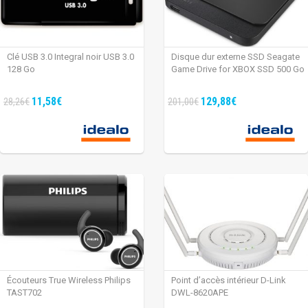
Clé USB 3.0 Integral noir USB 3.0
Disque dur externe SSD Seagate
128 Go
Game Drive for XBOX SSD 500 Go
11,58€
129,88€
28,26€
201,00€
Écouteurs True Wireless Philips
Point d’accès intérieur D-Link
TAST702
DWL-8620APE