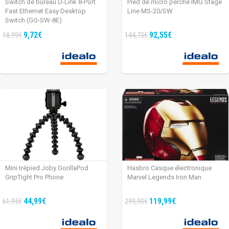
Switch de bureau D-Link 8-Port
Pied de micro perche IMG Stage
Fast Ethernet Easy Desktop
Line MS-20/SW
Switch (GO-SW-8E)
9,72€
92,55€
18,99€
144,73€
Mini trépied Joby GorillaPod
Hasbro Casque électronique
GripTight Pro Phone
Marvel Legends Iron Man
44,99€
119,99€
61,95€
299,90€