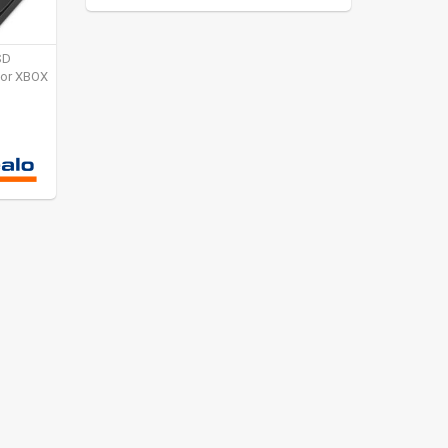
SD
for XBOX