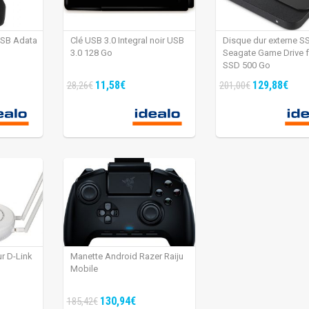
USB Adata
Clé USB 3.0 Integral noir USB
Disque dur externe S
3.0 128 Go
Seagate Game Drive 
SSD 500 Go
11,58€
129,88€
28,26€
201,00€
ur D-Link
Manette Android Razer Raiju
Mobile
130,94€
185,42€