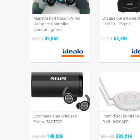
Manette PS4 Nacon Wired
Disque dur externe 
Compact Controller
HD330 1 To noir
camouflage vert
39,86€
63,48€
53,99€
75,23€
Écouteurs True Wireless
Point d’accès intérie
Philips TAST702
DWL-8620APE
148,00€
382,21€
258,61€
608,33€