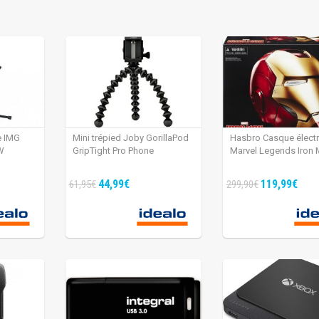
e IMG
Mini trépied Joby GorillaPod
Hasbro Casque élect
W
GripTight Pro Phone
Marvel Legends Iron
44,99€
119,99€
61,95€
299,90€