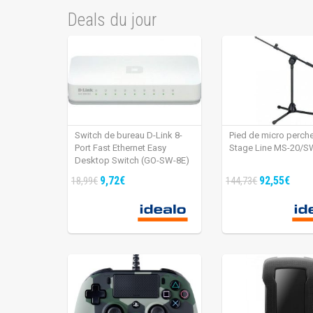
Deals du jour
Switch de bureau D-Link 8-
Pied de micro perch
Port Fast Ethernet Easy
Stage Line MS-20/S
Desktop Switch (GO-SW-8E)
9,72€
92,55€
18,99€
144,73€