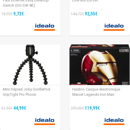
Fast Ethernet Easy Desktop
Line MS-20/SW
Switch (GO-SW-8E)
9,72€
92,55€
18,99€
144,73€
Mini trépied Joby GorillaPod
Hasbro Casque électronique
GripTight Pro Phone
Marvel Legends Iron Man
44,99€
119,99€
61,95€
299,90€