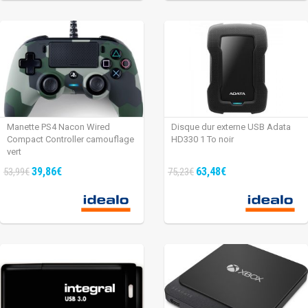
Manette PS4 Nacon Wired
Disque dur externe USB Adata
Compact Controller camouflage
HD330 1 To noir
vert
39,86€
63,48€
53,99€
75,23€