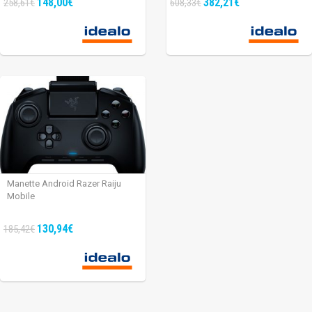
148,00€
382,21€
258,61€
608,33€
Manette Android Razer Raiju
Mobile
130,94€
185,42€