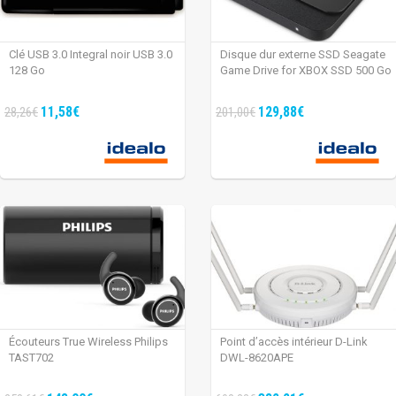
Clé USB 3.0 Integral noir USB 3.0
Disque dur externe SSD Seagate
128 Go
Game Drive for XBOX SSD 500 Go
11,58€
129,88€
28,26€
201,00€
Écouteurs True Wireless Philips
Point d’accès intérieur D-Link
TAST702
DWL-8620APE