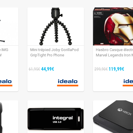
e IMG
Mini trépied Joby GorillaPod
Hasbro Casque élect
W
GripTight Pro Phone
Marvel Legends Iron
44,99€
119,99€
61,95€
299,90€