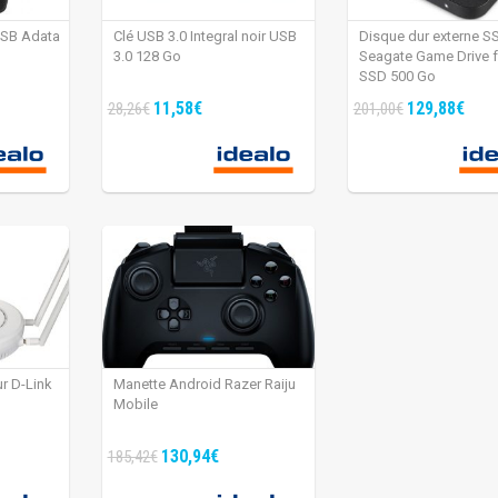
USB Adata
Clé USB 3.0 Integral noir USB
Disque dur externe S
3.0 128 Go
Seagate Game Drive 
SSD 500 Go
11,58€
129,88€
28,26€
201,00€
ur D-Link
Manette Android Razer Raiju
Mobile
130,94€
185,42€