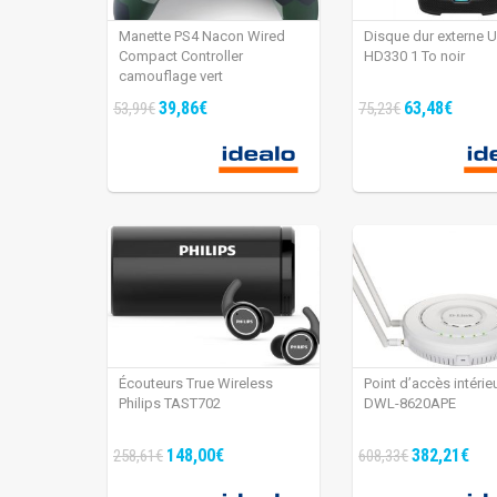
Manette PS4 Nacon Wired
Disque dur externe 
Compact Controller
HD330 1 To noir
camouflage vert
39,86€
63,48€
53,99€
75,23€
Écouteurs True Wireless
Point d’accès intérie
Philips TAST702
DWL-8620APE
148,00€
382,21€
258,61€
608,33€