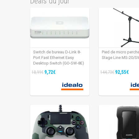
Deals du jour
Switch de bureau D-Link 8-
Pied de micro perch
Port Fast Ethernet Easy
Stage Line MS-20/S
Desktop Switch (GO-SW-8E)
9,72€
92,55€
18,99€
144,73€