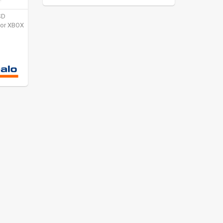
SD
for XBOX