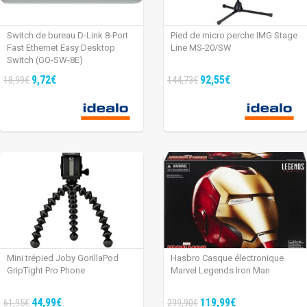
Switch de bureau D-Link 8-Port
Pied de micro perche IMG Stage
Fast Ethernet Easy Desktop
Line MS-20/SW
Switch (GO-SW-8E)
9,72€
92,55€
18,99€
144,73€
Mini trépied Joby GorillaPod
Hasbro Casque électronique
GripTight Pro Phone
Marvel Legends Iron Man
44,99€
119,99€
61,95€
299,90€