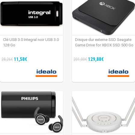
Clé USB 3.0 Integral noir USB 3.0
Disque dur externe SSD Seagate
128 Go
Game Drive for XBOX SSD 500 Go
11,58€
129,88€
28,26€
201,00€