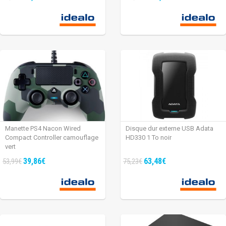
Manette PS4 Nacon Wired
Disque dur externe USB Adata
Compact Controller camouflage
HD330 1 To noir
vert
39,86€
63,48€
53,99€
75,23€