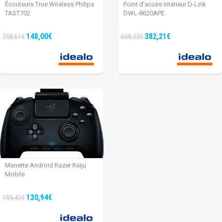
Écouteurs True Wireless Philips
Point d’accès intérieur D-Link
TAST702
DWL-8620APE
148,00€
382,21€
258,61€
608,33€
Manette Android Razer Raiju
Mobile
130,94€
185,42€