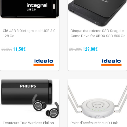
Clé USB 3.0 Integral noir USB 3.0
Disque dur externe SSD Seagate
128 Go
Game Drive for XBOX SSD 500 Go
11,58€
129,88€
28,26€
201,00€
Écouteurs True Wireless Philips
Point d’accès intérieur D-Link