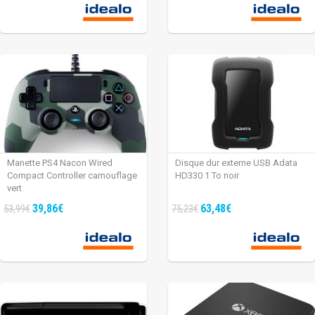
Manette PS4 Nacon Wired
Disque dur externe USB Adata
Compact Controller camouflage
HD330 1 To noir
vert
39,86€
63,48€
53,99€
75,23€