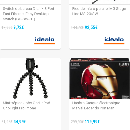
Switch de bureau D-Link 8-Port
Pied de micro perche IMG Stage
Fast Ethernet Easy Desktop
Line MS-20/SW
Switch (GO-SW-8E)
9,72€
92,55€
18,99€
144,73€
Mini trépied Joby GorillaPod
Hasbro Casque électronique
GripTight Pro Phone
Marvel Legends Iron Man
44,99€
119,99€
61,95€
299,90€