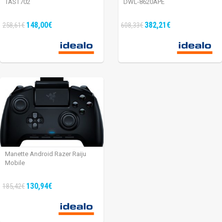
TAST702
DWL-8620APE
148,00€
382,21€
258,61€
608,33€
Manette Android Razer Raiju
Mobile
130,94€
185,42€