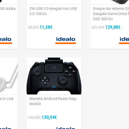
USB Adata
Clé USB 3.0 Integral noir USB
Disque dur externe S
3.0 128 Go
Seagate Game Drive 
SSD 500 Go
11,58€
129,88€
28,26€
201,00€
ur D-Link
Manette Android Razer Raiju
Mobile
130,94€
185,42€