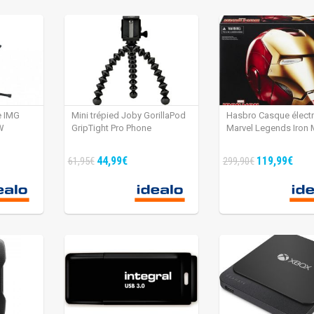
e IMG
Mini trépied Joby GorillaPod
Hasbro Casque élect
W
GripTight Pro Phone
Marvel Legends Iron
44,99€
119,99€
61,95€
299,90€