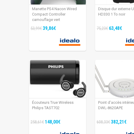
Manette PS4 Nacon Wired
Disque dur externe 
Compact Controller
HD330 1 To noir
camouflage vert
39,86€
63,48€
53,99€
75,23€
Écouteurs True Wireless
Point d’accès intérie
Philips TAST702
DWL-8620APE
148,00€
382,21€
258,61€
608,33€