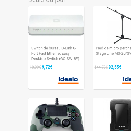
Switch de bureau D-Link 8-
Pied de micro perch
Port Fast Ethernet Easy
Stage Line MS-20/S
Desktop Switch (GO-SW-8E)
9,72€
92,55€
18,99€
144,73€