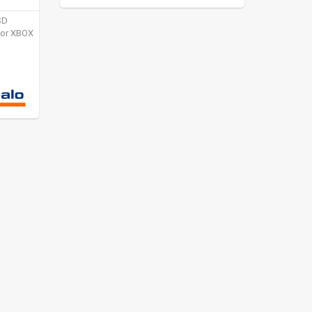
SD
for XBOX