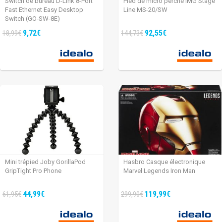
Switch de bureau D-Link 8-Port
Pied de micro perche IMG Stage
Fast Ethernet Easy Desktop
Line MS-20/SW
Switch (GO-SW-8E)
9,72€
92,55€
18,99€
144,73€
Mini trépied Joby GorillaPod
Hasbro Casque électronique
GripTight Pro Phone
Marvel Legends Iron Man
44,99€
119,99€
61,95€
299,90€