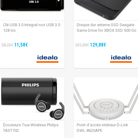
Clé USB 3.0 Integral noir USB 3.0
Disque dur externe SSD Seagate
128 Go
Game Drive for XBOX SSD 500 Go
11,58€
129,88€
28,26€
201,00€
Écouteurs True Wireless Philips
Point d’accès intérieur D-Link
TAST702
DWL-8620APE