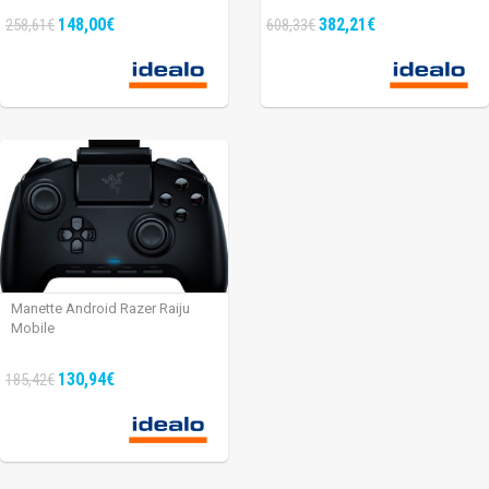
148,00€
382,21€
258,61€
608,33€
Manette Android Razer Raiju
Mobile
130,94€
185,42€