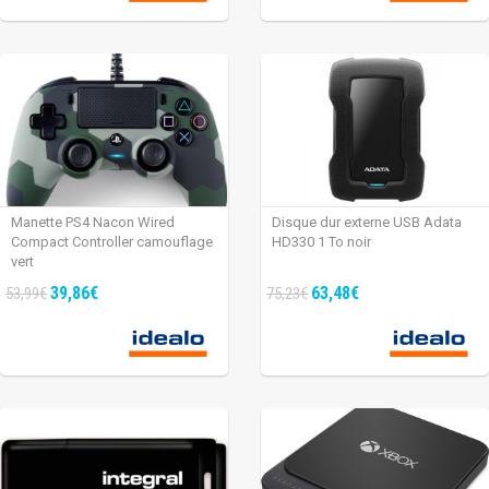
Manette PS4 Nacon Wired
Disque dur externe USB Adata
Compact Controller camouflage
HD330 1 To noir
vert
39,86€
63,48€
53,99€
75,23€