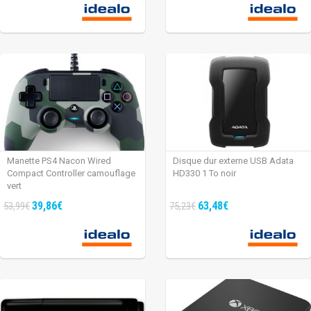
Manette PS4 Nacon Wired
Disque dur externe USB Adata
Compact Controller camouflage
HD330 1 To noir
vert
39,86€
63,48€
53,99€
75,23€