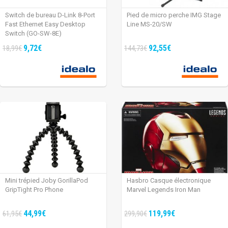
Switch de bureau D-Link 8-Port
Pied de micro perche IMG Stage
Fast Ethernet Easy Desktop
Line MS-20/SW
Switch (GO-SW-8E)
9,72€
92,55€
18,99€
144,73€
Mini trépied Joby GorillaPod
Hasbro Casque électronique
GripTight Pro Phone
Marvel Legends Iron Man
44,99€
119,99€
61,95€
299,90€