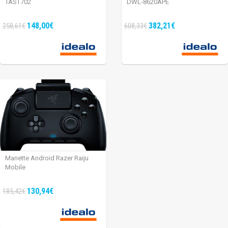
TAST702
DWL-8620APE
148,00€
382,21€
258,61€
608,33€
Manette Android Razer Raiju
Mobile
130,94€
185,42€