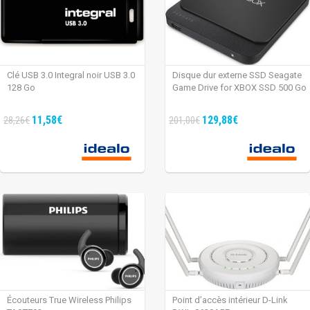
Clé USB 3.0 Integral noir USB 3.0
Disque dur externe SSD Seagate
128 Go
Game Drive for XBOX SSD 500 Go
11,58€
129,88€
28,26€
201,00€
Écouteurs True Wireless Philips
Point d’accès intérieur D-Link