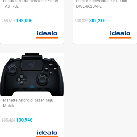
Écouteurs True Wireless Philips
Point d’accès intérieur D-Link
TAST702
DWL-8620APE
148,00€
382,21€
258,61€
608,33€
Manette Android Razer Raiju
Mobile
130,94€
185,42€