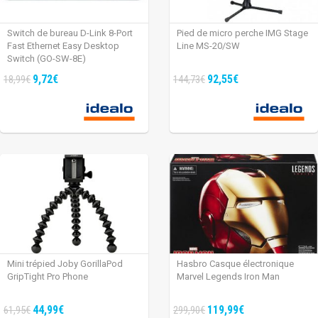
Switch de bureau D-Link 8-Port
Pied de micro perche IMG Stage
Fast Ethernet Easy Desktop
Line MS-20/SW
Switch (GO-SW-8E)
9,72€
92,55€
18,99€
144,73€
Mini trépied Joby GorillaPod
Hasbro Casque électronique
GripTight Pro Phone
Marvel Legends Iron Man
44,99€
119,99€
61,95€
299,90€