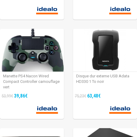
Manette PS4 Nacon Wired
Disque dur externe USB Adata
Compact Controller camouflage
HD330 1 To noir
vert
39,86€
63,48€
53,99€
75,23€