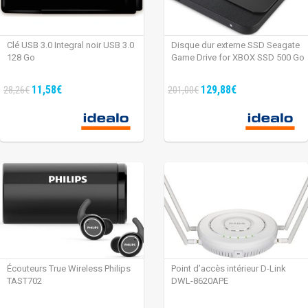
Clé USB 3.0 Integral noir USB 3.0
Disque dur externe SSD Seagate
128 Go
Game Drive for XBOX SSD 500 Go
11,58€
129,88€
28,26€
201,00€
Écouteurs True Wireless Philips
Point d’accès intérieur D-Link
TAST702
DWL-8620APE