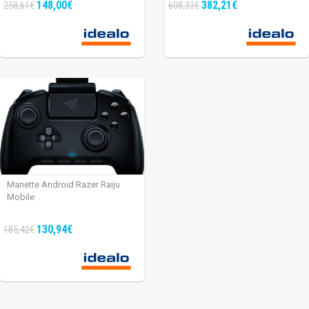
148,00€
382,21€
258,61€
608,33€
Manette Android Razer Raiju
Mobile
130,94€
185,42€