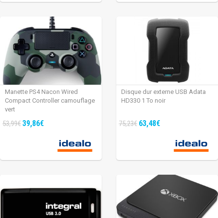
Manette PS4 Nacon Wired
Disque dur externe USB Adata
Compact Controller camouflage
HD330 1 To noir
vert
39,86€
63,48€
53,99€
75,23€