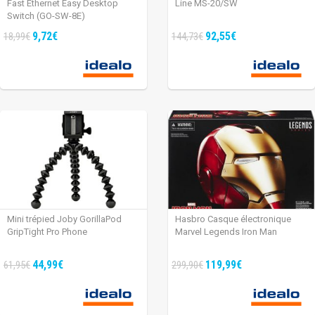
Fast Ethernet Easy Desktop
Line MS-20/SW
Switch (GO-SW-8E)
9,72€
92,55€
18,99€
144,73€
Mini trépied Joby GorillaPod
Hasbro Casque électronique
GripTight Pro Phone
Marvel Legends Iron Man
44,99€
119,99€
61,95€
299,90€